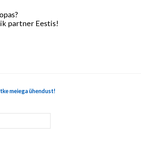
oopas?
k partner Eestis!
võtke meiega ühendust!