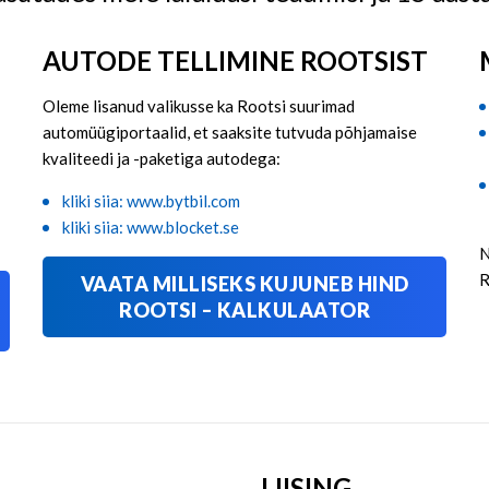
AUTODE TELLIMINE ROOTSIST
Oleme lisanud valikusse ka Rootsi suurimad
automüügiportaalid, et saaksite tutvuda põhjamaise
kvaliteedi ja -paketiga autodega:
kliki siia: www.bytbil.com
kliki siia: www.blocket.se
N
R
VAATA MILLISEKS KUJUNEB HIND
ROOTSI – KALKULAATOR
LIISING