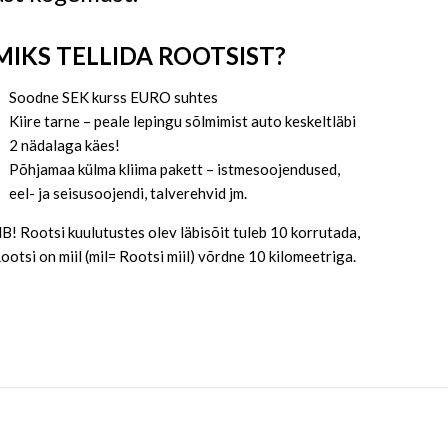
MIKS TELLIDA ROOTSIST?
Soodne SEK kurss EURO suhtes
Kiire tarne – peale lepingu sõlmimist auto keskeltläbi
2 nädalaga käes!
Põhjamaa külma kliima pakett – istmesoojendused,
eel- ja seisusoojendi, talverehvid jm.
B! Rootsi kuulutustes olev läbisõit tuleb 10 korrutada,
ootsi on miil (mil= Rootsi miil) võrdne 10 kilomeetriga.