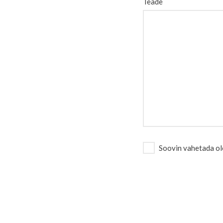
Teade
Please leave this field e
Soovin vahetada ol