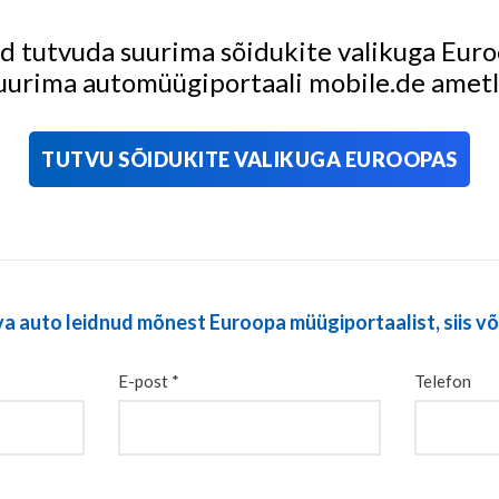
d tutvuda suurima sõidukite valikuga Eur
urima automüügiportaali mobile.de ametli
TUTVU SÕIDUKITE VALIKUGA EUROOPAS
va auto leidnud mõnest Euroopa müügiportaalist, siis 
E-post *
Telefon