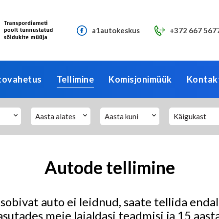
a1autokeskus
+372 667 567
tovahetus
Tellimine
Komisjonimüük
Kontak
Aasta alates
Aasta kuni
Käigukast
Autode tellimine
sobivat auto ei leidnud, saate tellida end
asutades meie laialdasi teadmisi ja 15 aast