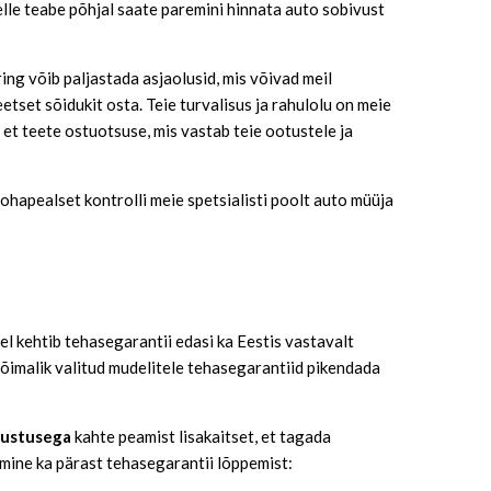
lle teabe põhjal saate paremini hinnata auto sobivust
ing võib paljastada asjaolusid, mis võivad meil
etset sõidukit osta. Teie turvalisus ja rahulolu on meie
 et teete ostuotsuse, mis vastab teie ootustele ja
hapealset kontrolli meie spetsialisti poolt auto müüja
 kehtib tehasegarantii edasi ka Eestis vastavalt
võimalik valitud mudelitele tehasegarantiid pikendada
lustusega
kahte peamist lisakaitset, et tagada
mine ka pärast tehasegarantii lõppemist: