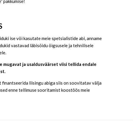
e” pakkumise!
S
iduki ise või kasutate meie spetsialistide abi, anname
dukid vastavad läbisõidu õigsusele ja tehnilisele
ele.
 mugavat ja usaldusväärset viisi tellida endale
st.
 finantseerida liisingu abiga siis on soovitatav välja
used enne tellimuse sooritamist koostöös meie