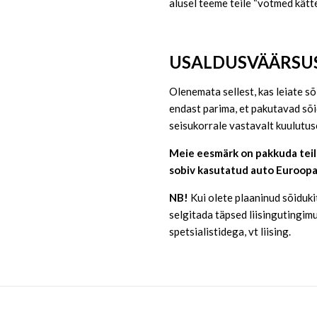
alusel teeme teile “võtmed kätt
USALDUSVÄÄRSU
Olenemata sellest, kas leiate sõ
endast parima, et pakutavad sõi
seisukorrale vastavalt kuulutus
Meie eesmärk on pakkuda teile
sobiv kasutatud auto Euroopa
NB!
Kui olete plaaninud sõidukit
selgitada täpsed liisingutingim
spetsialistidega, vt liising.