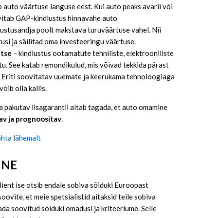
b auto väärtuse languse eest. Kui auto peaks avarii või
vitab GAP-kindlustus hinnavahe auto
ustusandja poolt makstava turuväärtuse vahel. Nii
usi ja säilitad oma investeeringu väärtuse.
itse
– kindlustus ootamatute tehniliste, elektrooniliste
stu. See katab remondikulud, mis võivad tekkida pärast
. Eriti soovitatav uuemate ja keerukama tehnoloogiaga
õib olla kallis.
pakutav lisagarantii aitab tagada, et auto omamine
av ja prognoositav
.
hta lähemalt
INE
lient ise otsib endale sobiva sõiduki Euroopast
oovite, et meie spetsialistid aitaksid teile sobiva
dada soovitud sõiduki omadusi ja kriteeriume. Selle