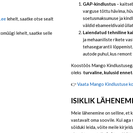
GAP-kindlustus
– kaitse
varguse tõttu hävima, hü
soetusmaksumuse ja kindl
.ee
lehelt, saatke otse sealt
väldid ebameeldivaid üllat
Laiendatud tehniline ka
omüügi lehelt, saatke selle
ja mehaaniliste rikete va
tehasegarantii lõppemist
autode puhul, kus remont v
Koostöös Mango Kindlustusega 
oleks
turvaline, kulusid ennet
👉
Vaata Mango Kindlustuse ko
ISIKLIK LÄHENEM
Meie lähenemine on selline, et k
vastavalt oma soovile. Kui aga s
sõiduki leida, võite meile kirjel