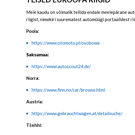
Meie kaudu on võimalik tellida endale meelepärane aut
riigist, nimekiri suurematest automüügi portaalidest ri
Poola:
https://www.otomoto.pl/osobowe
Saksamaa:
https://www.autoscout24.de/
Norra:
https://www.finn.no/car/browse.html
Austria:
https://www.gebrauchtwagen.at/detailsuche/
Tšehhi: