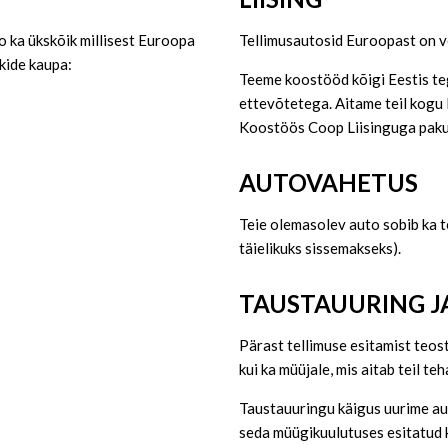
o ka ükskõik millisest Euroopa
Tellimusautosid Euroopast on võ
ikide kaupa:
Teeme koostööd kõigi Eestis teg
ettevõtetega. Aitame teil kogu l
Koostöös Coop Liisinguga pakum
AUTOVAHETUS
Teie olemasolev auto sobib ka te
täielikuks sissemakseks).
TAUSTAUURING 
Pärast tellimuse esitamist teos
kui ka müüjale, mis aitab teil t
Taustauuringu käigus uurime au
seda müügikuulutuses esitatud ki