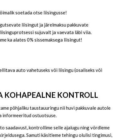
imalik soetada otse liisingusse!
utsevate liisingut ja järelmaksu pakkuvate
iisinguprotsessi sujuvalt ja vaevata läbi viia.
e ka alates 0% sissemaksega liisingut!
llitava auto vahetuseks või liisingu (osaliseks või
JA KOHAPEALNE KONTROLL
tame põhjaliku taustauuringu nii huvi pakkuvale autole
eha informeeritud ostuotsuse.
to saadavust, kontrollime selle ajalugu ning võrdleme
rjeldusega. Samuti käsitleme tehingu olulisi tingimusi,