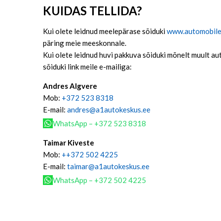
KUIDAS TELLIDA
?
Kui olete leidnud meelepärase sõiduki
www.automobile
päring meie meeskonnale.
Kui olete leidnud huvi pakkuva sõiduki mõnelt muult aut
sõiduki link meile e-mailiga:
Andres Algvere
Mob:
+372 523 8318
E-mail:
andres@a1autokeskus.ee
WhatsApp – +372 523 8318
Taimar Kiveste
Mob:
++372 502 4225
E-mail:
taimar@a1autokeskus.ee
WhatsApp – +372 502 4225