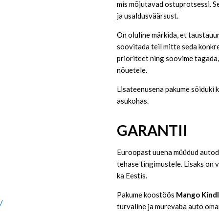
mis mõjutavad ostuprotsessi. Se
ja usaldusväärsust.
On oluline märkida, et taustauur
soovitada teil mitte seda konkre
prioriteet ning soovime tagada,
nõuetele.
Lisateenusena pakume sõiduki ko
asukohas.
GARANTII
Euroopast uuena müüdud autodel
tehase tingimustele. Lisaks on 
ka Eestis.
Pakume koostöös
Mango Kind
/
turvaline ja murevaba auto oma