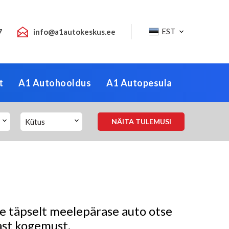
EST
7
info@a1autokeskus.ee
t
A1 Autohooldus
A1 Autopesula
Kütus
NÄITA TULEMUSI
ale täpselt meelepärase auto otse
ast kogemust.