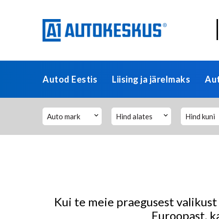
Autod Eestis
Liising ja järelmaks
Au
Auto mark
Hind alates
Hind kuni
Kui te meie praegusest valikust 
Euroopast, k